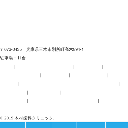
〒673-0435 兵庫県三木市別所町高木894-1
駐車場：11台
HOME
診療のご案内
むし歯の治療
歯周病の治療
予防歯科・定期検診
入れ歯の治療
インプラント治療
矯正治療
子どもの矯正
噛み合わせの重要性
私たちの想い
スタッフ紹介
クリニック案内
オンライン資格につきまして
よくある質問
採用情報
木村歯科クリニック便り
プライバシーポリシー
© 2019 木村歯科クリニック.