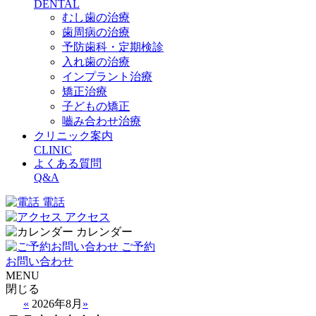
DENTAL
むし歯の治療
歯周病の治療
予防歯科・定期検診
入れ歯の治療
インプラント治療
矯正治療
子どもの矯正
嚙み合わせ治療
クリニック案内
CLINIC
よくある質問
Q&A
電話
アクセス
カレンダー
ご予約
お問い合わせ
MENU
閉じる
«
2026年8月
»